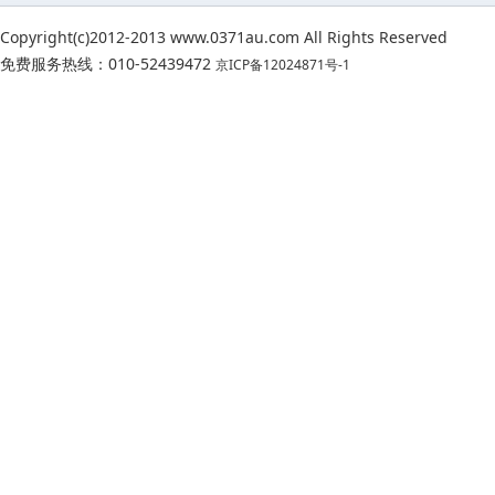
Copyright(c)2012-2013 www.0371au.com All Rights Reserved
免费服务热线：010-52439472
京ICP备12024871号-1