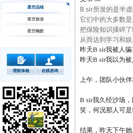
B sir所发的是
星空品味
它们中的大多数是
星空旅游
把保险知识揉碎了
星空幽默
从而达到学习和娱
昨天B sir我被人
昨天B sir我以为
理财体检
在线咨询
上午，团队小伙伴
B sir我久经
笑，何况那人可是
结果，昨天下午她