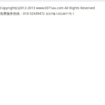
Copyright(c)2012-2013 www.0371au.com All Rights Reserved
免费服务热线：010-52439472
京ICP备12024871号-1