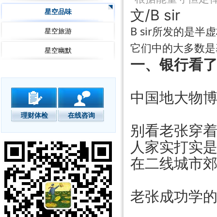
文/B sir
星空品味
B sir所发的是
星空旅游
它们中的大多数是
星空幽默
一、银行看
中国地大物
理财体检
在线咨询
别看老张穿
人家实打实
在二线城市
老张成功学