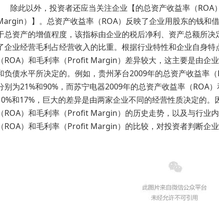
ROA
除此以外，投资者还应当关注企业【的总资产收益率（
Margin
ROA
）】。总资产收益率（
）反映了企业用股东的钱和
于总资产的增值程度，该指标由企业的税后净利、资产总额所决
了企业经营毛利占经营收入的比重。根据行业特性和企业自身特
ROA
Profit Margin
（
）和毛利率（
）差异较大，这主要是由企业
2009
和负债水平所决定的。例如，贵州茅台
年的总资产收益率（
21%
90%
2009
ROA
分别为
和
，而苏宁电器
年的总资产收益率（
）
10%
17%
和
，巨大的差异是由两家企业不同的经营性质决定的。
ROA
Profit Margin
（
）和毛利率（
）的历史走势，以及与行业内
ROA
Profit Margin
（
）和毛利率（
）的比较，对投资者判断企业