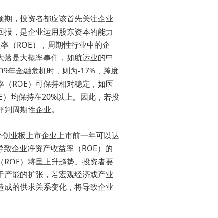
预期，投资者都应该首先关注企业
回报，是企业运用股东资本的能力
ROE
益率（
），周期性行业中的企
大落是大概率事件，如航运业的中
09
-17%
年金融危机时，则为
，跨度
ROE
率（
）可保持相对稳定，如医
E
20%
）均保持在
以上。因此，若投
评判周期性企业。
分创业板上市企业上市前一年可以达
ROE
导致企业净资产收益率（
）的
ROE
（
）将呈上升趋势。投资者要
于产能的扩张，若宏观经济或产业
造成的供求关系变化，将导致企业