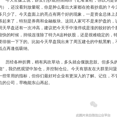
今天官媒上说，群众们抄底热情高昂（记者童鞋，你以为是
的），还没看到放量呢，你是肿么看出大家都在抢着抄底的？今
多只少了。今天盘面上的亮点有两个好的现象，一是资金总体上
筹起来了，特别是券商和金融板块。这回人家可不是来护盘的，
明天早盘还有一次冲高，建议把今天手中涨停或是涨的较好的个
A
较快的时候，持续连涨除了特力
这种妖股，还是很难稳定的，
要徘徊一下下的。比如今天早盘我出来了周五建仓的中航黑豹，
低点再逢低吸纳。
历经各种折腾，稍有风吹草动，多头就会偃旗息鼓。但多头的
稳”，我仍然观望中加仓，并控制仓位。今天有朋友在大群里问
一些常用的指标，但你们最好对企业有更深入的了解。记住，不
点的公司，早晚能东山再起。