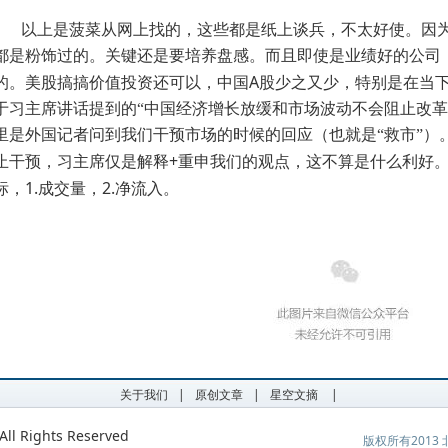
以上是菠菜从网上找的，这些都是纸上谈兵，不太好使。因
都是粉饰过的。关键还是要培养盘感。而且即使是业绩好的公司
A
的。美股搞搞价值投资还可以，中国
股少之又少，特别是在当
于习主席讲话提到的“中国经济增长放缓和市场波动不会阻止改革
里是外国记者问到我们干预市场的时候的回应（也就是“救市”）
+
止干预，习主席仅是解释
重申我们的观点，这不算是什么利好
1.
2.
标，
成交量，
净流入。
关于我们
|
原创文章
|
星空文摘
|
ll Rights Reserved
版权所有201