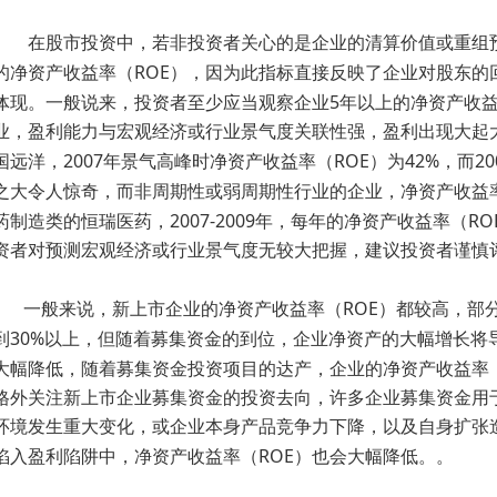
在股市投资中，若非投资者关心的是企业的清算价值或重组
ROE
的净资产收益率（
），因为此指标直接反映了企业对股东的
5
体现。一般说来，投资者至少应当观察企业
年以上的净资产收
业，盈利能力与宏观经济或行业景气度关联性强，盈利出现大起
2007
ROE
42%
20
国远洋，
年景气高峰时净资产收益率（
）为
，而
之大令人惊奇，而非周期性或弱周期性行业的企业，净资产收益
2007-2009
RO
药制造类的恒瑞医药，
年，每年的净资产收益率（
资者对预测宏观经济或行业景气度无较大把握，建议投资者谨慎
ROE
一般来说，新上市企业的净资产收益率（
）都较高，部
30%
到
以上，但随着募集资金的到位，企业净资产的大幅增长将
大幅降低，随着募集资金投资项目的达产，企业的净资产收益率
格外关注新上市企业募集资金的投资去向，许多企业募集资金用
环境发生重大变化，或企业本身产品竞争力下降，以及自身扩张
ROE
陷入盈利陷阱中，净资产收益率（
）也会大幅降低。。