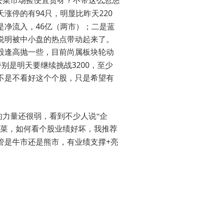
去菜市场捡便宜货呀？不带这么忽悠
94
220
天涨停的有
只，明显比昨天
46
是净流入，
亿（两市）；二是蓝
说明被中小盘的热点带动起来了。
股逢高抛一些，目前尚属板块轮动
3200
特别是明天要继续挑战
，至少
不是不看好这个个股，只是希望有
力量还很弱，看到不少人说“企
菠菜，如何看个股业绩好坏，我推荐
+
管是牛市还是熊市，有业绩支撑
亮