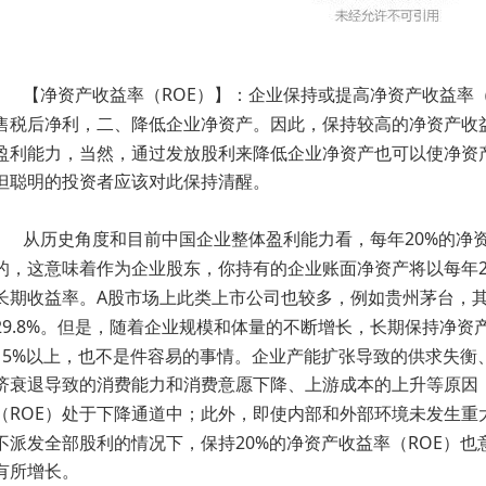
ROE
【净资产收益率（
）】：企业保持或提高净资产收益率
售税后净利，二、降低企业净资产。因此，保持较高的净资产收
盈利能力，当然，通过发放股利来降低企业净资产也可以使净资
但聪明的投资者应该对此保持清醒。
20%
从历史角度和目前中国企业整体盈利能力看，每年
的净
的，这意味着作为企业股东，你持有的企业账面净资产将以每年
A
长期收益率。
股市场上此类上市公司也较多，例如贵州茅台，
29.8%
。但是，随着企业规模和体量的不断增长，长期保持净资
15%
以上，也不是件容易的事情。企业产能扩张导致的供求失衡
济衰退导致的消费能力和消费意愿下降、上游成本的上升等原因
ROE
（
）处于下降通道中；此外，即使内部和外部环境未发生重
20%
ROE
不派发全部股利的情况下，保持
的净资产收益率（
）也
有所增长。