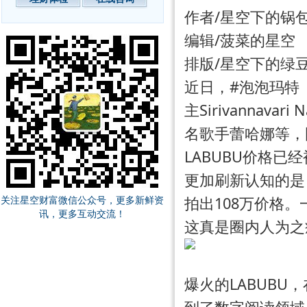
作者/星空下的锅
编辑/菠菜的星空
排版/星空下的绿
近日，#泡泡玛特（
主Sirivannava
名歌手蕾哈娜等，
LABUBU价格
更加刷新认知的是，
关注星空财富微信公众号，更多新鲜资
拍出108万价格
讯，更多互动交流！
这真是圈内人为之
爆火的LABUB