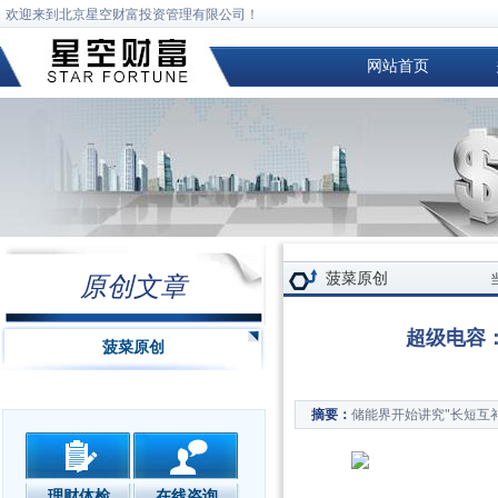
欢迎来到北京星空财富投资管理有限公司！
网站首页
菠菜原创
原创文章
超级电容
菠菜原创
储能界开始讲究"长短互补
摘要：
理财体检
在线咨询