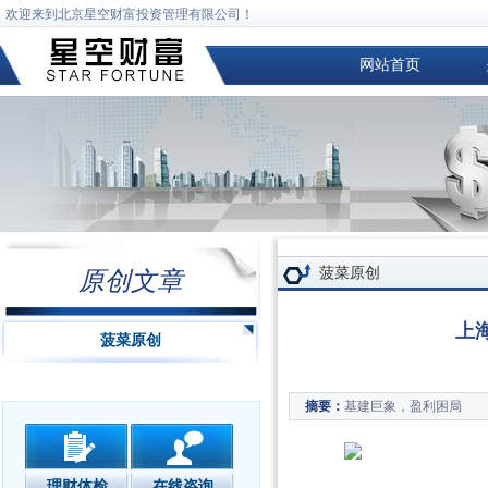
欢迎来到北京星空财富投资管理有限公司！
网站首页
菠菜原创
原创文章
上
菠菜原创
基建巨象，盈利困局
摘要：
理财体检
在线咨询