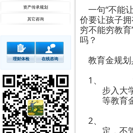
一句“不能
资产传承规划
价要让孩子拥
其它咨询
穷不能穷教育
吗？
教育金规划
理财体检
在线咨询
1、
步入大
等教育
2、
定，不